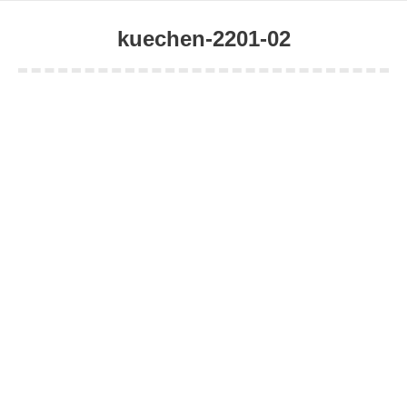
kuechen-2201-02
Sie befinden sich hier: